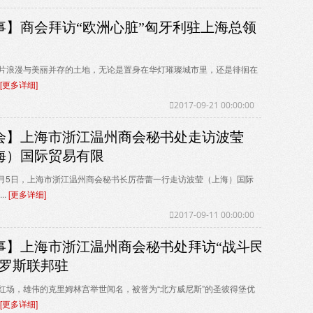
事】商会拜访“欧洲心脏”匈牙利驻上海总领
片浪漫与美丽并存的土地，无论是置身在华灯璀璨城市里，还是徘徊在
[更多详细]
2017-09-21 00:00:00
会】上海市浙江温州商会秘书处走访波莹
海）国际贸易有限
年9月5日，上海市浙江温州商会秘书长厉蓓蕾一行走访波莹（上海）国际
..
[更多详细]
2017-09-11 00:00:00
事】上海市浙江温州商会秘书处拜访“战斗民
俄罗斯联邦驻
红场，雄伟的克里姆林宫举世闻名，被誉为“北方威尼斯”的圣彼得堡优
[更多详细]