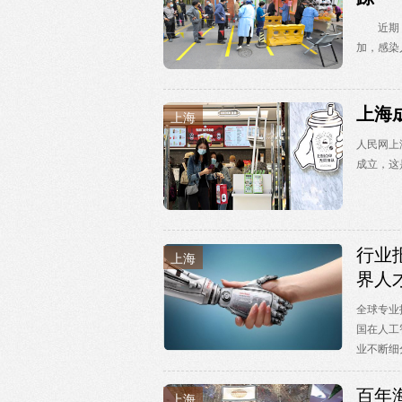
近期，我
加，感染
上海
上海
人民网上
成立，这
行业
上海
界人
全球专业
国在人工
业不断细分
百年
上海