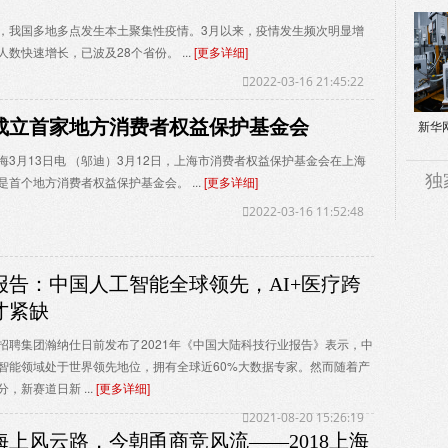
国多地多点发生本土聚集性疫情。3月以来，疫情发生频次明显增
人数快速增长，已波及28个省份。 ...
[更多详细]
2022-03-16 21:45:22
成立首家地方消费者权益保护基金会
新华
海3月13日电 （邬迪）3月12日，上海市消费者权益保护基金会在上海
独
是首个地方消费者权益保护基金会。 ...
[更多详细]
2022-03-16 11:52:48
报告：中国人工智能全球领先，AI+医疗跨
才紧缺
招聘集团瀚纳仕日前发布了2021年《中国大陆科技行业报告》表示，中
智能领域处于世界领先地位，拥有全球近60%大数据专家。然而随着产
，新赛道日新 ...
[更多详细]
2021-08-20 15:26:19
海上风云路，今朝甬商竞风流——2018上海