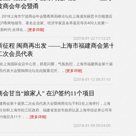
波商会年会暨甬
日，2018上海市宁波商会年会暨甬商高峰论坛在上海浦东丽思卡尔顿酒店
!沪甬两地领导、著名企业家、经济学家及各界嘉宾等共400人欢聚一
新时代·全球化 ...
[更多详细]
2018-01-22 11:12:25
新征程 闽商再出发 ——上海市福建商会第十
二次会员代表
，在上海国际会议中心里，群星闪耀，气氛热烈，上海市福建商会第十届
员代表大会暨闽商论坛在此隆重召开。 ...
[更多详细]
2018-01-12 09:31:10
商会甘当“娘家人” 在沪签约11个项目
建商会第十届第二次会员代表大会暨闽商论坛于8日在上海举行，上海
分别和上海市松江区政府、福建省龙岩市政府以及上海华信证券公司等
项目共11个， ...
[更多详细]
2018-01-09 09:54:00