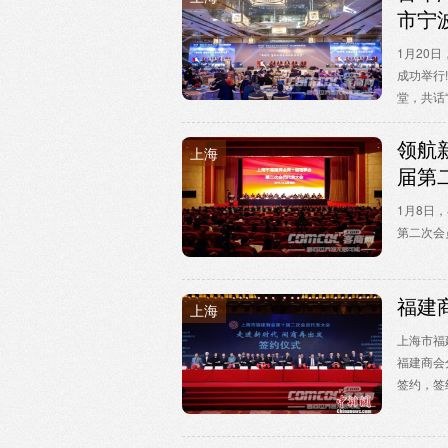
市宁
1月20
成功举行
堂，共话“
领航
上海
届第
1月8日
第二次会
福建
上海
上海市福
福建商会
签约，签约