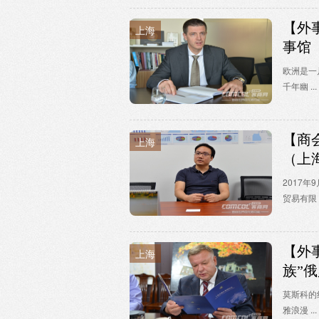
【外
上海
事馆
欧洲是一
千年幽 ...
【商
上海
（上
2017
贸易有限 .
【外
上海
族”
莫斯科的
雅浪漫 ...