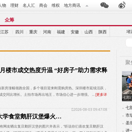
人物
理财
名人汇
商会
维权
地方商讯
众筹
堵
江苏
四川
重庆
河南
福建
安徽
山西
陕西
|
|
|
|
|
|
|
聚
7月楼市成交热度升温 “好房子”助力需求释
新房涨幅领跑全国，多个项目迎来刚需购房热。深圳楼市延续活跃，
成交同比增长。土拍市场再出地王，市场信心进一步增强。 ...
[更多详
七部
七
2026-08-03 09:47:08
大学食堂鹅肝汉堡爆火…
市
视
圣
，有网友晒出复旦鹅肝汉堡的图片并表示，“听说你们喜欢复旦鹅肝汉
进