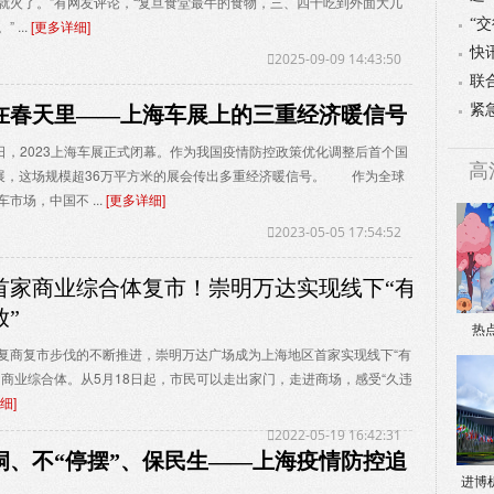
就火了。”有网友评论，“复旦食堂最牛的食物，三、四十吃到外面大几
税
“
 ...
[更多详细]
启
快
2025-09-09 14:43:50
辉
联
会
紧
在春天里——上海车展上的三重经济暖信号
局
日，2023上海车展正式闭幕。作为我国疫情防控政策优化调整后首个国
高
展，这场规模超36万平方米的展会传出多重经济暖信号。 作为全球
市场，中国不 ...
[更多详细]
2023-05-05 17:54:52
首家商业综合体复市！崇明万达实现线下“有
放”
热
复商复市步伐的不断推进，崇明万达广场成为上海地区首家实现线下“有
的商业综合体。从5月18日起，市民可以走出家门，走进商场，感受“久违
细]
2022-05-19 16:42:31
洞、不“停摆”、保民生——上海疫情防控追
进博