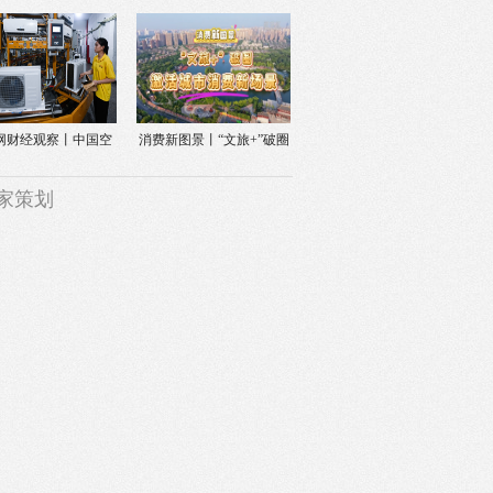
速“链中国”“
职业技能升级
网财经观察丨中国空
消费新图景丨“文旅+”破圈
调热销欧洲调查
激活城市消
家策划