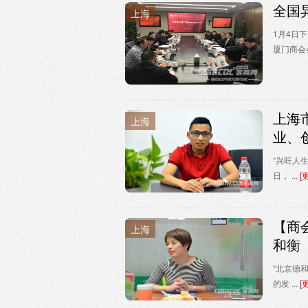
全国
上海
1月4日
厦门商会会
上海
上海
业、
“兴旺人
日， ...
[
【商
上海
和衡
“北京德
的发 ...
[