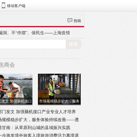
移动客户端
投稿
漏洞、不“停摆”、保民生——上海疫情
焦商会
门发文 加强脑机接口
市场规模稳步扩大，服务
产业专业人才培
体验持续改善—
部门发文 加强脑机接口产业专业人才培养
场规模稳步扩大，服务体验持续改善——透
7月份我国快递业发
境甘南：从草原到山城的县域振兴实践
一步激发境外旅客入境旅游消费活力离境退