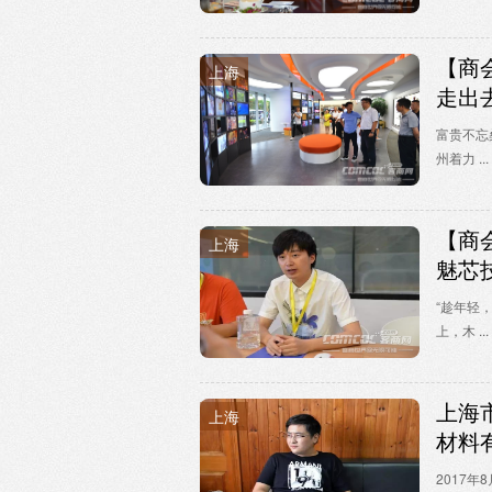
【商
上海
走出
富贵不忘
州着力 ...
【商
上海
魅芯
“趁年轻
上，木 ...
上海
上海
材料
2017