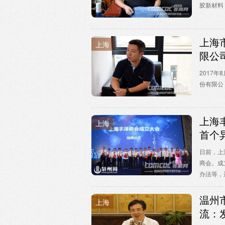
胶新材料 .
上海
上海
限公
2017
份有限公 .
上海
上海
首个
日前，上
商会。成
办法等，选
温州
上海
流：