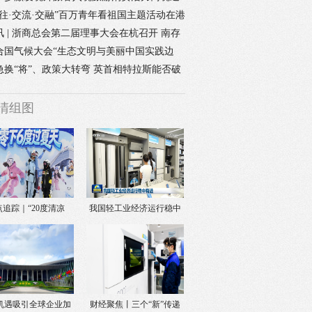
“即买即退”政策
交往·交流·交融”百万青年看祖国主题活动在港
动 卢新宁出
讯 | 浙商总会第二届理事大会在杭召开 南存
当选新一届会长
合国气候大会“生态文明与美丽中国实践边
”在埃及举行
急换“将”、政策大转弯 英首相特拉斯能否破
？
清组图
点追踪｜“20度清凉
我国轻工业经济运行稳中
圈”，暑期出游新
有进
机遇吸引全球企业加
财经聚焦丨三个“新”传递