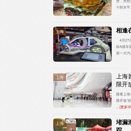
堡，突然
十的水平。”
相逢
上海
4月27
际A级车
第一大汽车
上海
上海
限开
随着上海
限开放”
...
[更多详
堵漏
上海
踪